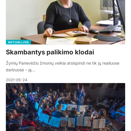
AKTUALIJOS
Skambantys palikimo klodai
Žymių Panevėžio žmonių veikla atsispindi ne tik jų realiuose
darbuose – ją…
2021-05-24