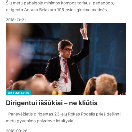
Šių metų pabaigoje minimos kompozitoriaus, pedagogo,
dirigento Antano Belazaro 105-osios gimimo metinės.…
2018-10-21
AKTUALIJOS
Dirigentui iššūkiai – ne kliūtis
Panevėžietis dirigentas 23-ejų Rokas Podelis prieš dešimtį
metų gyvenimo palydove intuityviai…
2018-09-28