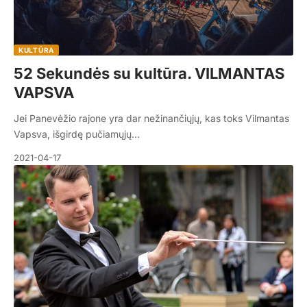
KULTŪRA
52 Sekundės su kultūra. VILMANTAS
VAPSVA
Jei Panevėžio rajone yra dar nežinančiųjų, kas toks Vilmantas
Vapsva, išgirdę pučiamųjų…
2021-04-17