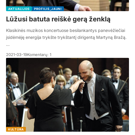
AKTUALIJOS
PROFILIS_JAUNI
Lūžusi batuta reiškė gerą ženklą
Klasikinės muzikos koncertuose besilankantys panevėžiečiai
įsidėmėję energija trykšte trykštantį dirigentą Martyną Bražą.
…
2021-03-19
Komentarų: 1
KULTŪRA