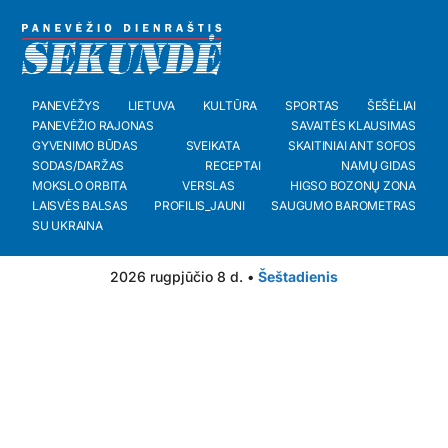
PANEVĖŽYS
LIETUVA
KULTŪRA
SPORTAS
ŠEŠĖLIAI
PANEVĖŽIO RAJONAS
SAVAITĖS KLAUSIMAS
GYVENIMO BŪDAS
SVEIKATA
SKAITINIAI ANT SOFOS
SODAS/DARŽAS
RECEPTAI
NAMŲ GIDAS
MOKSLO ORBITA
VERSLAS
HIGSO BOZONŲ ZONA
LAISVĖS BALSAS
PROFILIS_JAUNI
SAUGUMO BAROMETRAS
SU UKRAINA
2026 rugpjūčio 8 d. •
Šeštadienis