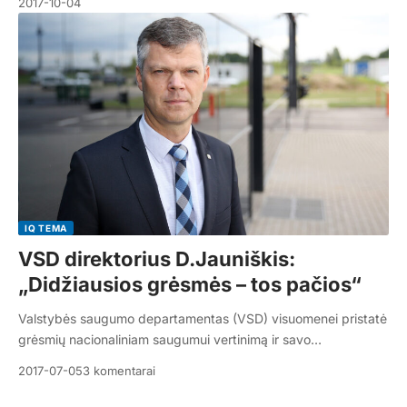
2017-10-04
IQ TEMA
VSD direktorius D.Jauniškis:
„Didžiausios grėsmės – tos pačios“
Valstybės saugumo departamentas (VSD) visuomenei pristatė
grėsmių nacionaliniam saugumui vertinimą ir savo…
2017-07-05
3 komentarai