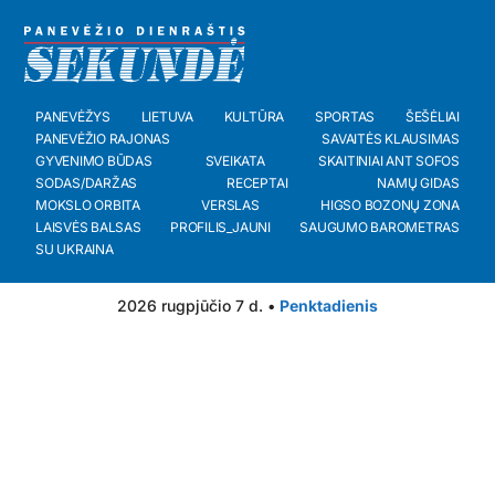
PANEVĖŽYS
LIETUVA
KULTŪRA
SPORTAS
ŠEŠĖLIAI
PANEVĖŽIO RAJONAS
SAVAITĖS KLAUSIMAS
GYVENIMO BŪDAS
SVEIKATA
SKAITINIAI ANT SOFOS
SODAS/DARŽAS
RECEPTAI
NAMŲ GIDAS
MOKSLO ORBITA
VERSLAS
HIGSO BOZONŲ ZONA
LAISVĖS BALSAS
PROFILIS_JAUNI
SAUGUMO BAROMETRAS
SU UKRAINA
2026 rugpjūčio 7 d. •
Penktadienis