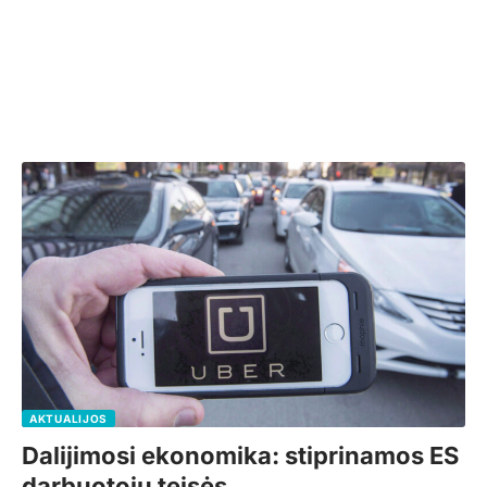
AKTUALIJOS
Dalijimosi ekonomika: stiprinamos ES
darbuotojų teisės