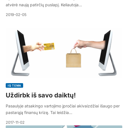
atvėrė naują patirčių puslapį. Keliautoja…
2019-02-05
IQ TEMA
Uždirbk iš savo daiktų!
Pasaulyje atsakingo vartojimo įpročiai akivaizdžiai išaugo per
pastarąją finansų krizę. Tai leidžia…
2017-11-02