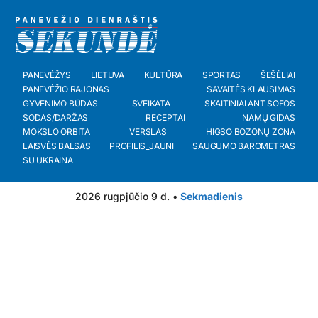
PANEVĖŽYS
LIETUVA
KULTŪRA
SPORTAS
ŠEŠĖLIAI
PANEVĖŽIO RAJONAS
SAVAITĖS KLAUSIMAS
GYVENIMO BŪDAS
SVEIKATA
SKAITINIAI ANT SOFOS
SODAS/DARŽAS
RECEPTAI
NAMŲ GIDAS
MOKSLO ORBITA
VERSLAS
HIGSO BOZONŲ ZONA
LAISVĖS BALSAS
PROFILIS_JAUNI
SAUGUMO BAROMETRAS
SU UKRAINA
2026 rugpjūčio 9 d. •
Sekmadienis