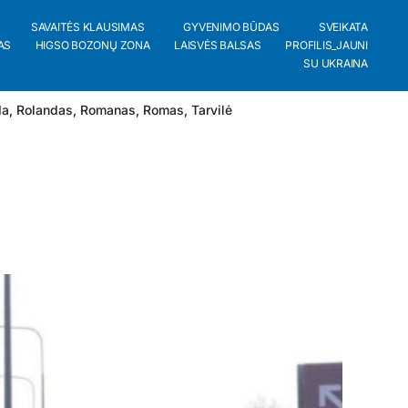
SAVAITĖS KLAUSIMAS
GYVENIMO BŪDAS
SVEIKATA
AS
HIGSO BOZONŲ ZONA
LAISVĖS BALSAS
PROFILIS_JAUNI
SU UKRAINA
da
,
Rolandas
,
Romanas
,
Romas
,
Tarvilė