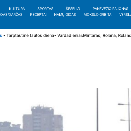
KULTŪRA
SPORTAS
ŠEŠĖLIAI
PANEVĖŽIO RAJONAS
ODAS/DARŽAS
RECEPTAI
NAMŲ GIDAS
MOKSLO ORBITA
VERSL
s
• Tarptautinė tautos diena
• Vardadieniai:
Mintaras
,
Rolana
,
Rolan