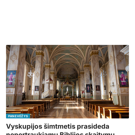
PANEVĖŽYS
Vyskupijos šimtmetis prasideda
nepertraukiamu Biblijos skaitymu