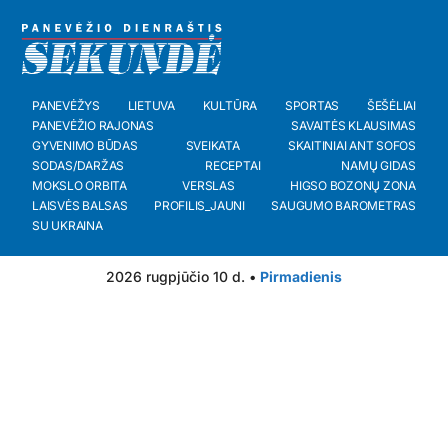
PANEVĖŽYS
LIETUVA
KULTŪRA
SPORTAS
ŠEŠĖLIAI
PANEVĖŽIO RAJONAS
SAVAITĖS KLAUSIMAS
GYVENIMO BŪDAS
SVEIKATA
SKAITINIAI ANT SOFOS
SODAS/DARŽAS
RECEPTAI
NAMŲ GIDAS
MOKSLO ORBITA
VERSLAS
HIGSO BOZONŲ ZONA
LAISVĖS BALSAS
PROFILIS_JAUNI
SAUGUMO BAROMETRAS
SU UKRAINA
2026 rugpjūčio 10 d. •
Pirmadienis