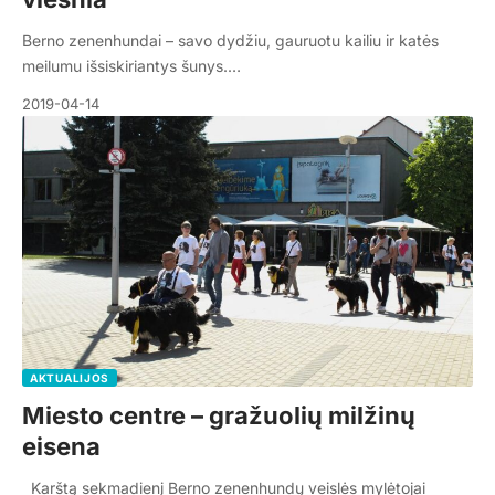
Berno zenenhundai – savo dydžiu, gauruotu kailiu ir katės
meilumu išsiskiriantys šunys.…
2019-04-14
AKTUALIJOS
Miesto centre – gražuolių milžinų
eisena
Karštą sekmadienį Berno zenenhundų veislės mylėtojai