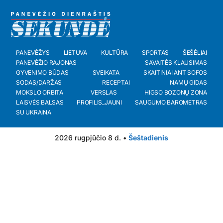
PANEVĖŽYS
LIETUVA
KULTŪRA
SPORTAS
ŠEŠĖLIAI
PANEVĖŽIO RAJONAS
SAVAITĖS KLAUSIMAS
GYVENIMO BŪDAS
SVEIKATA
SKAITINIAI ANT SOFOS
SODAS/DARŽAS
RECEPTAI
NAMŲ GIDAS
MOKSLO ORBITA
VERSLAS
HIGSO BOZONŲ ZONA
LAISVĖS BALSAS
PROFILIS_JAUNI
SAUGUMO BAROMETRAS
SU UKRAINA
2026 rugpjūčio 8 d. •
Šeštadienis