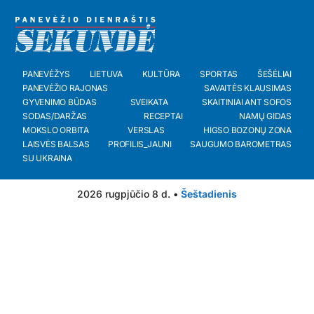
PANEVĖŽYS
LIETUVA
KULTŪRA
SPORTAS
ŠEŠĖLIAI
PANEVĖŽIO RAJONAS
SAVAITĖS KLAUSIMAS
GYVENIMO BŪDAS
SVEIKATA
SKAITINIAI ANT SOFOS
SODAS/DARŽAS
RECEPTAI
NAMŲ GIDAS
MOKSLO ORBITA
VERSLAS
HIGSO BOZONŲ ZONA
LAISVĖS BALSAS
PROFILIS_JAUNI
SAUGUMO BAROMETRAS
SU UKRAINA
2026 rugpjūčio 8 d. •
Šeštadienis