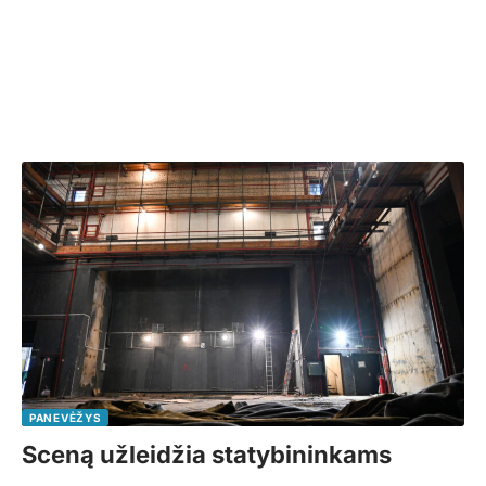
PANEVĖŽYS
Sceną užleidžia statybininkams