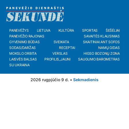
PANEVĖŽYS
LIETUVA
KULTŪRA
SPORTAS
ŠEŠĖLIAI
PANEVĖŽIO RAJONAS
SAVAITĖS KLAUSIMAS
GYVENIMO BŪDAS
SVEIKATA
SKAITINIAI ANT SOFOS
SODAS/DARŽAS
RECEPTAI
NAMŲ GIDAS
MOKSLO ORBITA
VERSLAS
HIGSO BOZONŲ ZONA
LAISVĖS BALSAS
PROFILIS_JAUNI
SAUGUMO BAROMETRAS
SU UKRAINA
2026 rugpjūčio 9 d. •
Sekmadienis