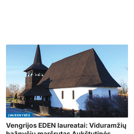
ĮVAIRENYBĖS
Vengrijos EDEN laureatai: Viduramžių
bažnyčių maršrutas Aukštutinės