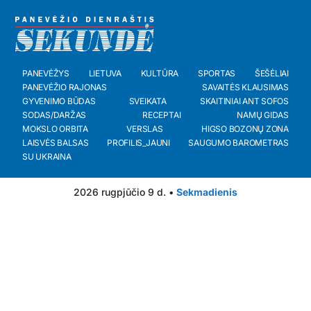
PANEVĖŽYS
LIETUVA
KULTŪRA
SPORTAS
ŠEŠĖLIAI
PANEVĖŽIO RAJONAS
SAVAITĖS KLAUSIMAS
GYVENIMO BŪDAS
SVEIKATA
SKAITINIAI ANT SOFOS
SODAS/DARŽAS
RECEPTAI
NAMŲ GIDAS
MOKSLO ORBITA
VERSLAS
HIGSO BOZONŲ ZONA
LAISVĖS BALSAS
PROFILIS_JAUNI
SAUGUMO BAROMETRAS
SU UKRAINA
2026 rugpjūčio 9 d. •
Sekmadienis