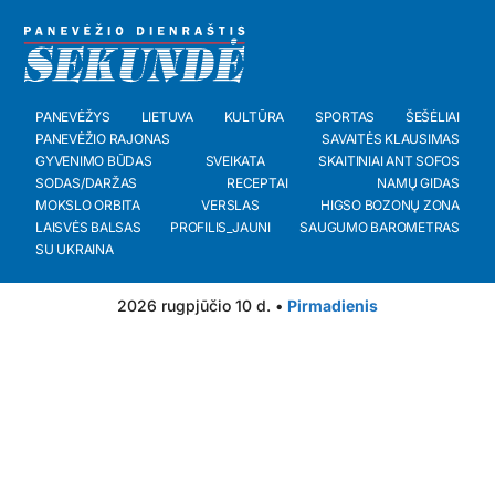
PANEVĖŽYS
LIETUVA
KULTŪRA
SPORTAS
ŠEŠĖLIAI
PANEVĖŽIO RAJONAS
SAVAITĖS KLAUSIMAS
GYVENIMO BŪDAS
SVEIKATA
SKAITINIAI ANT SOFOS
SODAS/DARŽAS
RECEPTAI
NAMŲ GIDAS
MOKSLO ORBITA
VERSLAS
HIGSO BOZONŲ ZONA
LAISVĖS BALSAS
PROFILIS_JAUNI
SAUGUMO BAROMETRAS
SU UKRAINA
2026 rugpjūčio 10 d. •
Pirmadienis