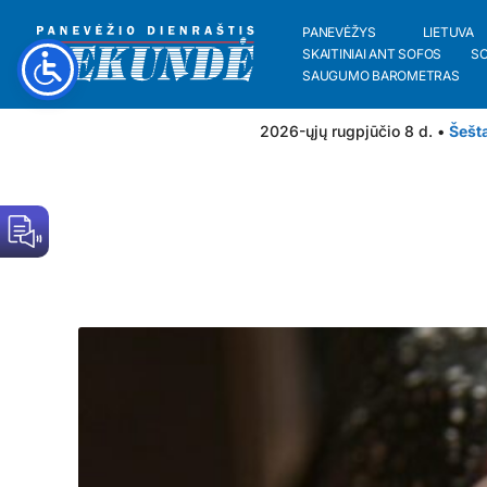
PANEVĖŽYS
LIETUVA
SKAITINIAI ANT SOFOS
S
SAUGUMO BAROMETRAS
2026-ųjų rugpjūčio 8 d. •
Šešt