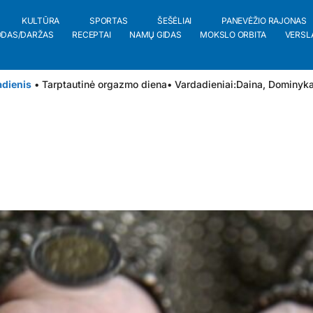
KULTŪRA
SPORTAS
ŠEŠĖLIAI
PANEVĖŽIO RAJONAS
ODAS/DARŽAS
RECEPTAI
NAMŲ GIDAS
MOKSLO ORBITA
VERSL
adienis
• Tarptautinė orgazmo diena
• Vardadieniai:
Daina
,
Dominyk