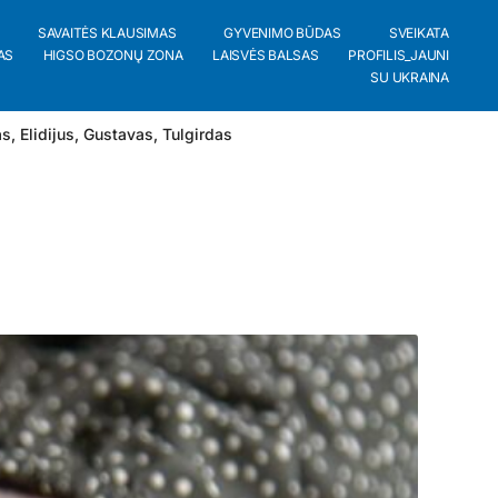
SAVAITĖS KLAUSIMAS
GYVENIMO BŪDAS
SVEIKATA
AS
HIGSO BOZONŲ ZONA
LAISVĖS BALSAS
PROFILIS_JAUNI
SU UKRAINA
as
,
Elidijus
,
Gustavas
,
Tulgirdas