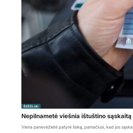
ŠEŠĖLIAI
Nepilnametė viešnia ištuštino sąskaitą
Viena panevėžietė patyrė šoką, pamačiusi, kad jos sąskai