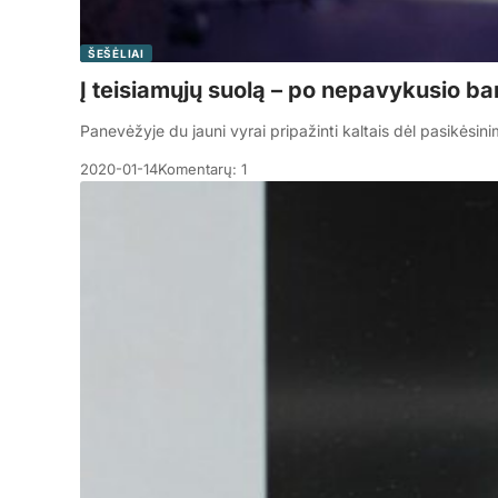
ŠEŠĖLIAI
Į teisiamųjų suolą – po nepavykusio 
Panevėžyje du jauni vyrai pripažinti kaltais dėl pasikėsi
2020-01-14
Komentarų: 1