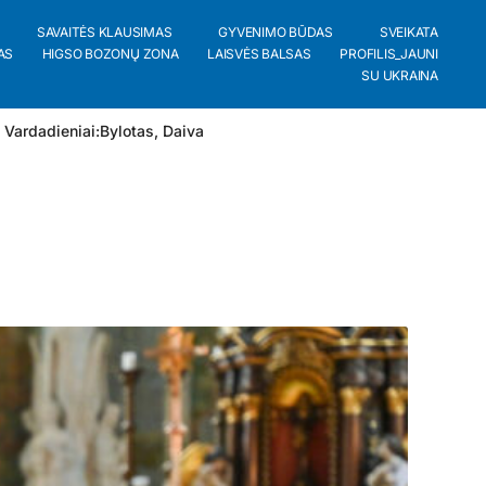
SAVAITĖS KLAUSIMAS
GYVENIMO BŪDAS
SVEIKATA
AS
HIGSO BOZONŲ ZONA
LAISVĖS BALSAS
PROFILIS_JAUNI
SU UKRAINA
 Vardadieniai:
Bylotas
,
Daiva