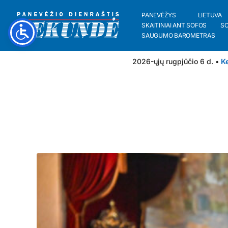
PANEVĖŽYS
LIETUVA
SKAITINIAI ANT SOFOS
S
SAUGUMO BAROMETRAS
2026-ųjų rugpjūčio 6 d. •
Ke