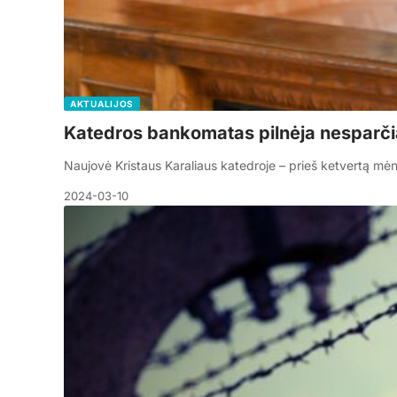
AKTUALIJOS
Katedros bankomatas pilnėja nesparči
Naujovė Kristaus Karaliaus katedroje – prieš ketvertą m
2024-03-10