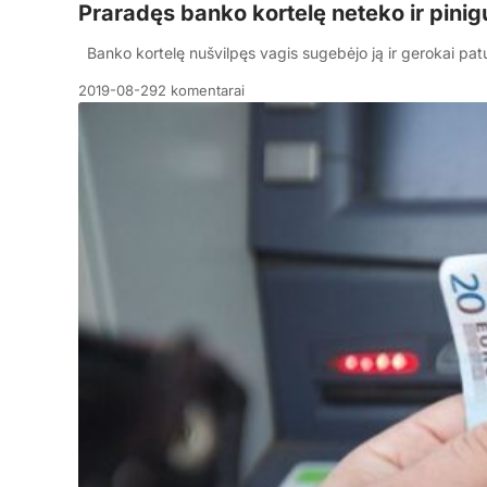
Praradęs banko kortelę neteko ir pinig
Banko kortelę nušvilpęs vagis sugebėjo ją ir gerokai patušt
2019-08-29
2 komentarai