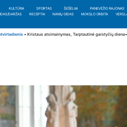
KULTŪRA
SPORTAS
ŠEŠĖLIAI
PANEVĖŽIO RAJONAS
ODAS/DARŽAS
RECEPTAI
NAMŲ GIDAS
MOKSLO ORBITA
VERSL
tvirtadienis
• Kristaus atsimainymas, Tarptautinė garstyčių diena
•