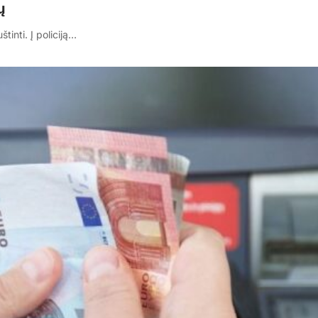
ų
inti. Į policiją…