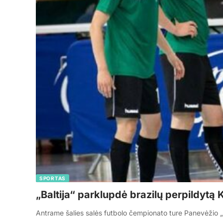
SPORTAS
„Baltija“ parklupdė brazilų perpildytą 
Antrame šalies salės futbolo čempionato ture Panevėžio „