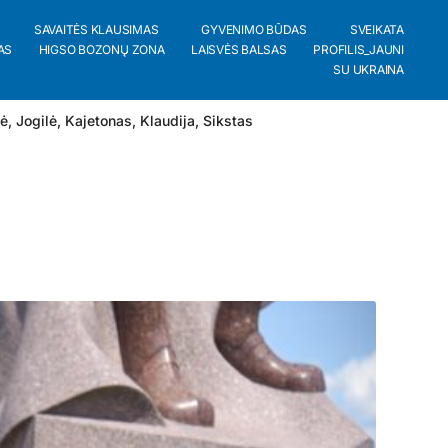
SAVAITĖS KLAUSIMAS
GYVENIMO BŪDAS
SVEIKATA
AS
HIGSO BOZONŲ ZONA
LAISVĖS BALSAS
PROFILIS_JAUNI
SU UKRAINA
lė
,
Jogilė
,
Kajetonas
,
Klaudija
,
Sikstas