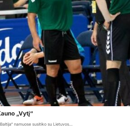
Kauno „Vytį“
Baltija“ namuose susitiko su Lietuvos…