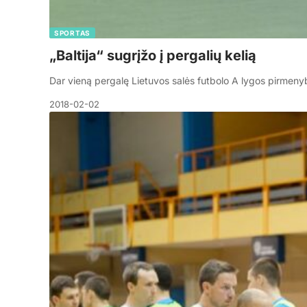
SPORTAS
„Baltija“ sugrįžo į pergalių kelią
Dar vieną pergalę Lietuvos salės futbolo A lygos pirmeny
2018-02-02