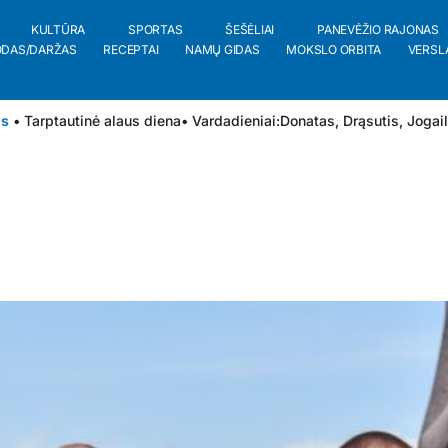
KULTŪRA
SPORTAS
ŠEŠĖLIAI
PANEVĖŽIO RAJONAS
ODAS/DARŽAS
RECEPTAI
NAMŲ GIDAS
MOKSLO ORBITA
VERSL
is
• Tarptautinė alaus diena
• Vardadieniai:
Donatas
,
Drąsutis
,
Jogai