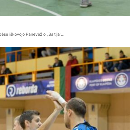
bėse iškovojo Panevėžio „Baltija“.…