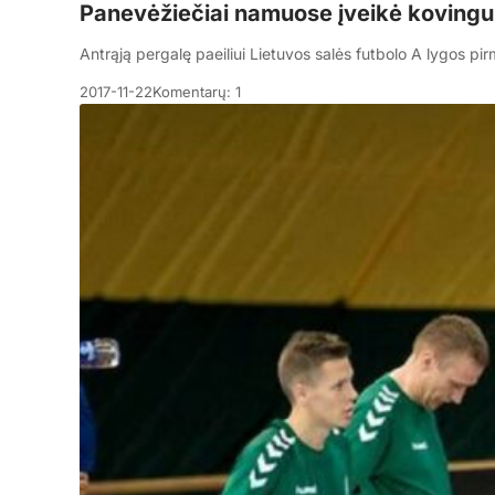
Panevėžiečiai namuose įveikė kovingu
Antrąją pergalę paeiliui Lietuvos salės futbolo A lygos p
2017-11-22
Komentarų: 1