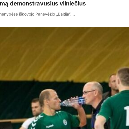
mą demonstravusius vilniečius
irmenybėse iškovojo Panevėžio „Baltija“.…