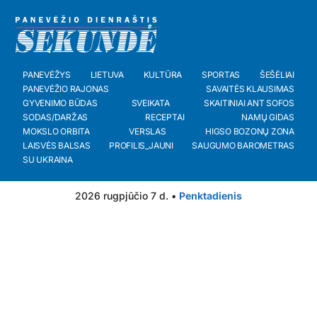
PANEVĖŽYS
LIETUVA
KULTŪRA
SPORTAS
ŠEŠĖLIAI
PANEVĖŽIO RAJONAS
SAVAITĖS KLAUSIMAS
GYVENIMO BŪDAS
SVEIKATA
SKAITINIAI ANT SOFOS
SODAS/DARŽAS
RECEPTAI
NAMŲ GIDAS
MOKSLO ORBITA
VERSLAS
HIGSO BOZONŲ ZONA
LAISVĖS BALSAS
PROFILIS_JAUNI
SAUGUMO BAROMETRAS
SU UKRAINA
2026 rugpjūčio 7 d. •
Penktadienis