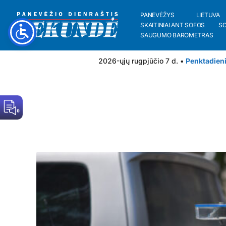
PANEVĖŽYS
LIETUVA
SKAITINIAI ANT SOFOS
S
SAUGUMO BAROMETRAS
2026-ųjų rugpjūčio 7 d. •
Penktadien