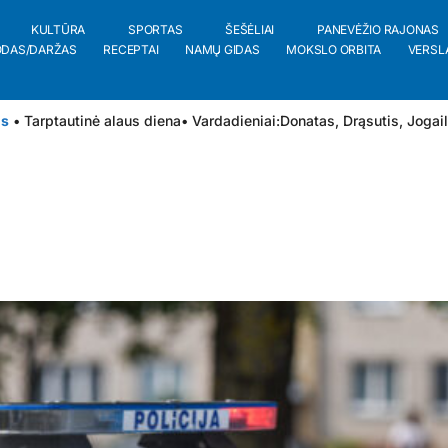
KULTŪRA
SPORTAS
ŠEŠĖLIAI
PANEVĖŽIO RAJONAS
ODAS/DARŽAS
RECEPTAI
NAMŲ GIDAS
MOKSLO ORBITA
VERSL
is
• Tarptautinė alaus diena
• Vardadieniai:
Donatas
,
Drąsutis
,
Jogai