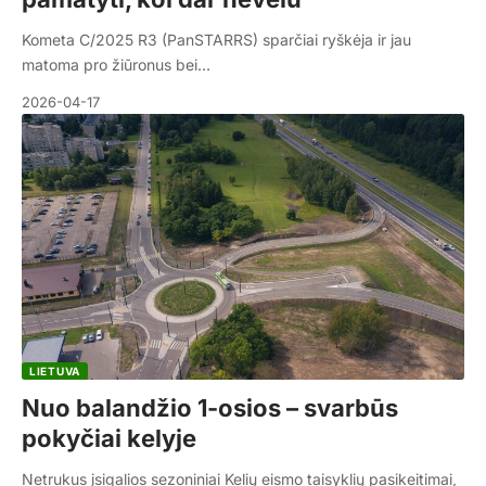
Kometa C/2025 R3 (PanSTARRS) sparčiai ryškėja ir jau
matoma pro žiūronus bei…
2026-04-17
LIETUVA
Nuo balandžio 1-osios – svarbūs
pokyčiai kelyje
Netrukus įsigalios sezoniniai Kelių eismo taisyklių pasikeitimai,