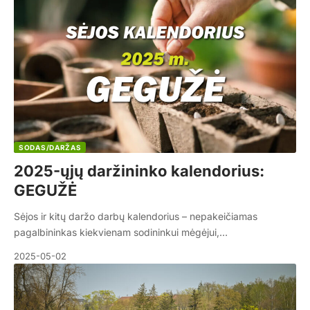
SODAS/DARŽAS
2025-ųjų daržininko kalendorius:
GEGUŽĖ
Sėjos ir kitų daržo darbų kalendorius – nepakeičiamas
pagalbininkas kiekvienam sodininkui mėgėjui,…
2025-05-02