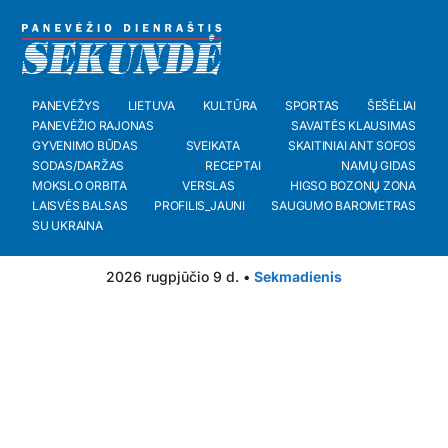
PANEVĖŽYS
LIETUVA
KULTŪRA
SPORTAS
ŠEŠĖLIAI
PANEVĖŽIO RAJONAS
SAVAITĖS KLAUSIMAS
GYVENIMO BŪDAS
SVEIKATA
SKAITINIAI ANT SOFOS
SODAS/DARŽAS
RECEPTAI
NAMŲ GIDAS
MOKSLO ORBITA
VERSLAS
HIGSO BOZONŲ ZONA
LAISVĖS BALSAS
PROFILIS_JAUNI
SAUGUMO BAROMETRAS
SU UKRAINA
2026 rugpjūčio 9 d. •
Sekmadienis