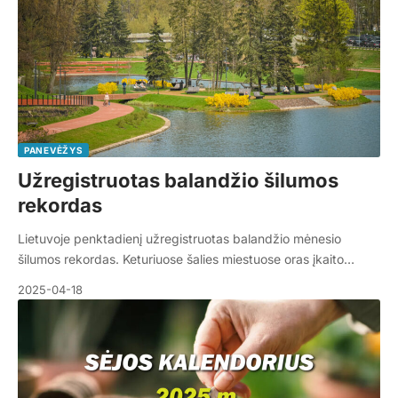
PANEVĖŽYS
Užregistruotas balandžio šilumos
rekordas
Lietuvoje penktadienį užregistruotas balandžio mėnesio
šilumos rekordas. Keturiuose šalies miestuose oras įkaito…
2025-04-18