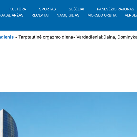
KULTŪRA
SPORTAS
ŠEŠĖLIAI
PANEVĖŽIO RAJONAS
ODAS/DARŽAS
RECEPTAI
NAMŲ GIDAS
MOKSLO ORBITA
VERSL
adienis
• Tarptautinė orgazmo diena
• Vardadieniai:
Daina
,
Dominyk