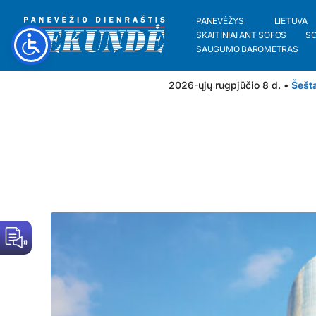
PANEVĖŽYS
LIETUVA
SKAITINIAI ANT SOFOS
S
SAUGUMO BAROMETRAS
2026-ųjų rugpjūčio 8 d. •
Šešt