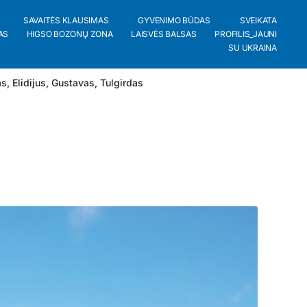
SAVAITĖS KLAUSIMAS
GYVENIMO BŪDAS
SVEIKATA
AS
HIGSO BOZONŲ ZONA
LAISVĖS BALSAS
PROFILIS_JAUNI
SU UKRAINA
as
,
Elidijus
,
Gustavas
,
Tulgirdas