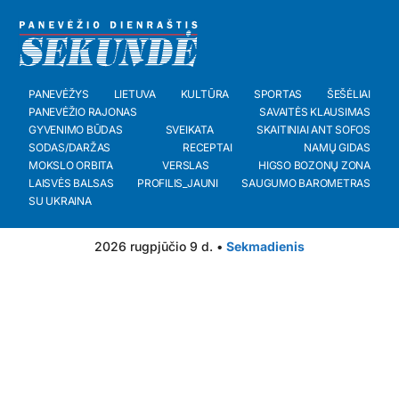
PANEVĖŽYS
LIETUVA
KULTŪRA
SPORTAS
ŠEŠĖLIAI
PANEVĖŽIO RAJONAS
SAVAITĖS KLAUSIMAS
GYVENIMO BŪDAS
SVEIKATA
SKAITINIAI ANT SOFOS
SODAS/DARŽAS
RECEPTAI
NAMŲ GIDAS
MOKSLO ORBITA
VERSLAS
HIGSO BOZONŲ ZONA
LAISVĖS BALSAS
PROFILIS_JAUNI
SAUGUMO BAROMETRAS
SU UKRAINA
2026 rugpjūčio 9 d. •
Sekmadienis