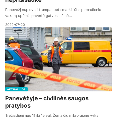
Panevėžį nuplovusi trumpa, bet smarki liūtis pirmadienio
vakarą upėmis pavertė gatves, sėmė…
2022-07-20
AKTUALIJOS
Panevėžyje – civilinės saugos
pratybos
Trečiadienį nuo 11 iki 15 val. Žemaičių mikrorajone vyks