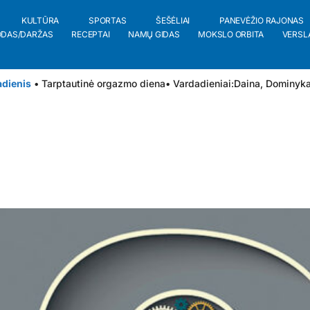
KULTŪRA
SPORTAS
ŠEŠĖLIAI
PANEVĖŽIO RAJONAS
ODAS/DARŽAS
RECEPTAI
NAMŲ GIDAS
MOKSLO ORBITA
VERSL
adienis
• Tarptautinė orgazmo diena
• Vardadieniai:
Daina
,
Dominyk