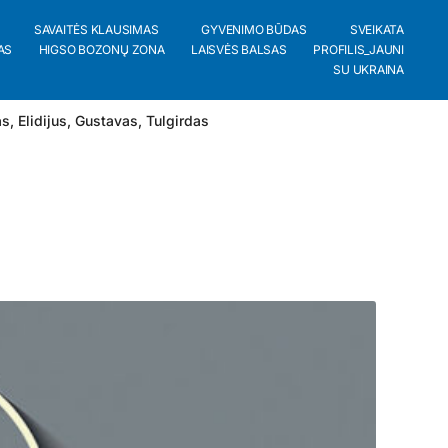
SAVAITĖS KLAUSIMAS
GYVENIMO BŪDAS
SVEIKATA
AS
HIGSO BOZONŲ ZONA
LAISVĖS BALSAS
PROFILIS_JAUNI
SU UKRAINA
as
,
Elidijus
,
Gustavas
,
Tulgirdas