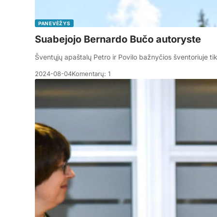
PANEVĖŽYS
Suabejojo Bernardo Bučo autoryste
Šventųjų apaštalų Petro ir Povilo bažnyčios šventoriuje tik
2024-08-04
Komentarų: 1