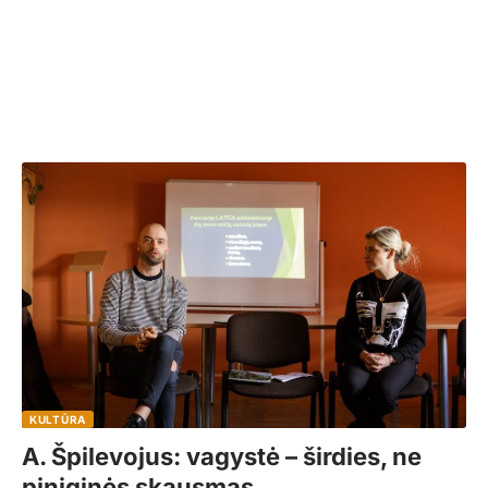
KULTŪRA
A. Špilevojus: vagystė – širdies, ne
piniginės skausmas