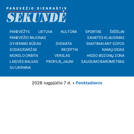
PANEVĖŽYS
LIETUVA
KULTŪRA
SPORTAS
ŠEŠĖLIAI
PANEVĖŽIO RAJONAS
SAVAITĖS KLAUSIMAS
GYVENIMO BŪDAS
SVEIKATA
SKAITINIAI ANT SOFOS
SODAS/DARŽAS
RECEPTAI
NAMŲ GIDAS
MOKSLO ORBITA
VERSLAS
HIGSO BOZONŲ ZONA
LAISVĖS BALSAS
PROFILIS_JAUNI
SAUGUMO BAROMETRAS
SU UKRAINA
2026 rugpjūčio 7 d. •
Penktadienis