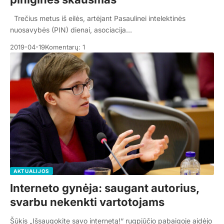
Trečius metus iš eilės, artėjant Pasaulinei intelektinės
nuosavybės (PIN) dienai, asociacija…
2019-04-19
Komentarų: 1
AKTUALIJOS
Interneto gynėja: saugant autorius,
svarbu nekenkti vartotojams
Šūkis „Išsaugokite savo internetą!“ rugpjūčio pabaigoje aidėjo