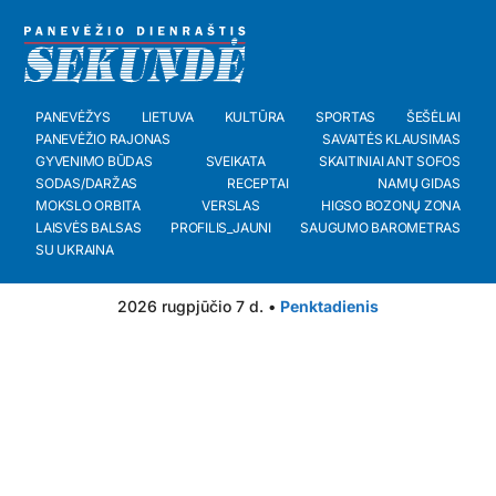
PANEVĖŽYS
LIETUVA
KULTŪRA
SPORTAS
ŠEŠĖLIAI
PANEVĖŽIO RAJONAS
SAVAITĖS KLAUSIMAS
GYVENIMO BŪDAS
SVEIKATA
SKAITINIAI ANT SOFOS
SODAS/DARŽAS
RECEPTAI
NAMŲ GIDAS
MOKSLO ORBITA
VERSLAS
HIGSO BOZONŲ ZONA
LAISVĖS BALSAS
PROFILIS_JAUNI
SAUGUMO BAROMETRAS
SU UKRAINA
2026 rugpjūčio 7 d. •
Penktadienis