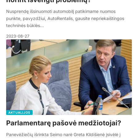
Nusprendę išsinuomoti automobilį patikimame nuomos
punkte, pavyzdžiui, AutoRentalis, gausite nepriekaištingos
techninės būklės…
2023-08-27
AKTUALIJOS
Parlamentarę pašovė medžiotojai?
Panevėžiečių išrinkta Seimo narė Greta Kildišienė įsivėlė į