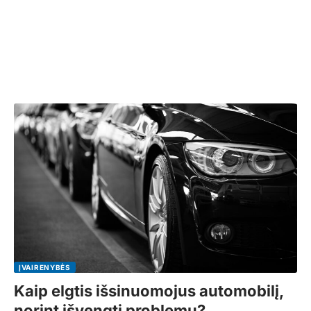
ĮVAIRENYBĖS
Kaip elgtis išsinuomojus automobilį,
norint išvengti problemų?