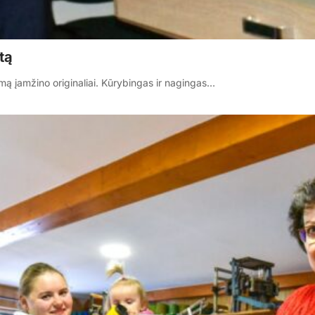
tą
mą įamžino originaliai. Kūrybingas ir nagingas…