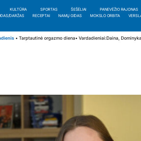
KULTŪRA
SPORTAS
ŠEŠĖLIAI
PANEVĖŽIO RAJONAS
ODAS/DARŽAS
RECEPTAI
NAMŲ GIDAS
MOKSLO ORBITA
VERSL
adienis
• Tarptautinė orgazmo diena
• Vardadieniai:
Daina
,
Dominyk