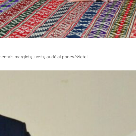
amentais margintų juostų audėjai panevėžietei…