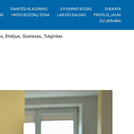
SAVAITĖS KLAUSIMAS
GYVENIMO BŪDAS
SVEIKATA
AS
HIGSO BOZONŲ ZONA
LAISVĖS BALSAS
PROFILIS_JAUNI
SU UKRAINA
as
,
Elidijus
,
Gustavas
,
Tulgirdas