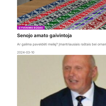
GYVENIMO BŪDAS
Senojo amato gaivintoja
Ar galima paveldėti meilę? Įmantriausiais raštais bei orn
2024-03-10