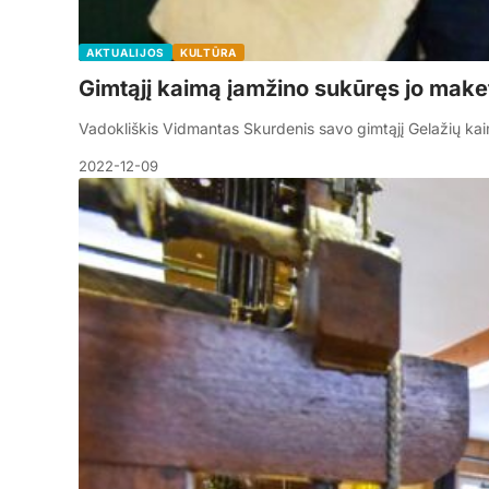
AKTUALIJOS
KULTŪRA
Gimtąjį kaimą įamžino sukūręs jo make
Vadokliškis Vidmantas Skurdenis savo gimtąjį Gelažių kai
2022-12-09