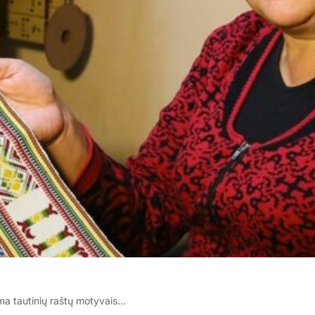
ima tautinių raštų motyvais…