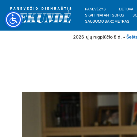
PANEVĖŽYS
LIETUVA
SKAITINIAI ANT SOFOS
S
SAUGUMO BAROMETRAS
2026-ųjų rugpjūčio 8 d. •
Šešt