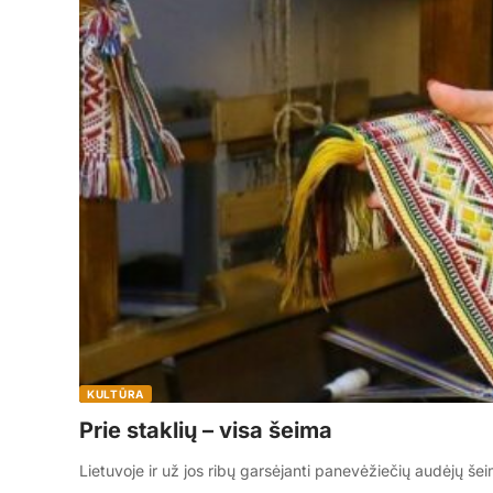
KULTŪRA
Prie staklių – visa šeima
Lietuvoje ir už jos ribų garsėjanti panevėžiečių audėjų še