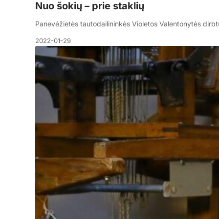
Nuo šokių – prie staklių
Panevėžietės tautodailininkės Violetos Valentonytės dirbt
2022-01-29