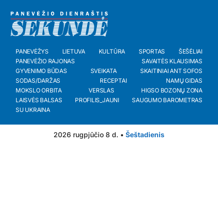
PANEVĖŽYS
LIETUVA
KULTŪRA
SPORTAS
ŠEŠĖLIAI
PANEVĖŽIO RAJONAS
SAVAITĖS KLAUSIMAS
GYVENIMO BŪDAS
SVEIKATA
SKAITINIAI ANT SOFOS
SODAS/DARŽAS
RECEPTAI
NAMŲ GIDAS
MOKSLO ORBITA
VERSLAS
HIGSO BOZONŲ ZONA
LAISVĖS BALSAS
PROFILIS_JAUNI
SAUGUMO BAROMETRAS
SU UKRAINA
2026 rugpjūčio 8 d. •
Šeštadienis