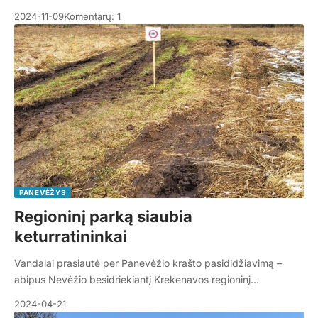
2024-11-09
Komentarų: 1
PANEVĖŽYS
Regioninį parką siaubia
keturratininkai
Vandalai prasiautė per Panevėžio krašto pasididžiavimą –
abipus Nevėžio besidriekiantį Krekenavos regioninį…
2024-04-21