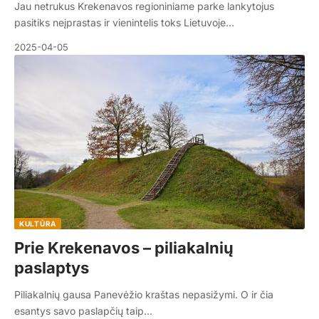
Jau netrukus Krekenavos regioniniame parke lankytojus
pasitiks neįprastas ir vienintelis toks Lietuvoje…
2025-04-05
KULTŪRA
Prie Krekenavos – piliakalnių
paslaptys
Piliakalnių gausa Panevėžio kraštas nepasižymi. O ir čia
esantys savo paslapčių taip…