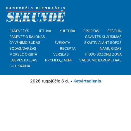
PANEVĖŽYS
LIETUVA
KULTŪRA
SPORTAS
ŠEŠĖLIAI
PANEVĖŽIO RAJONAS
SAVAITĖS KLAUSIMAS
GYVENIMO BŪDAS
SVEIKATA
SKAITINIAI ANT SOFOS
SODAS/DARŽAS
RECEPTAI
NAMŲ GIDAS
MOKSLO ORBITA
VERSLAS
HIGSO BOZONŲ ZONA
LAISVĖS BALSAS
PROFILIS_JAUNI
SAUGUMO BAROMETRAS
SU UKRAINA
2026 rugpjūčio 6 d. •
Ketvirtadienis