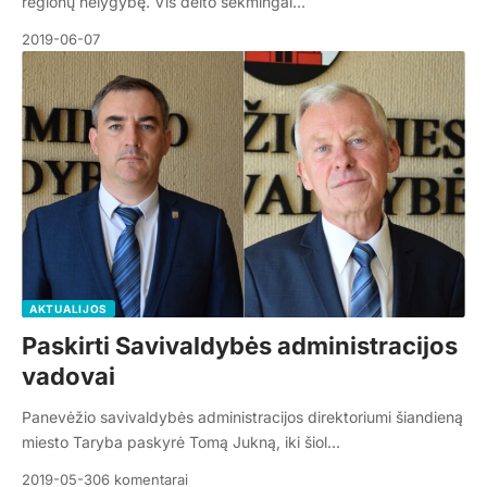
regionų nelygybę. Vis dėlto sėkmingai…
2019-06-07
AKTUALIJOS
Paskirti Savivaldybės administracijos
vadovai
Panevėžio savivaldybės administracijos direktoriumi šiandieną
miesto Taryba paskyrė Tomą Jukną, iki šiol…
2019-05-30
6 komentarai