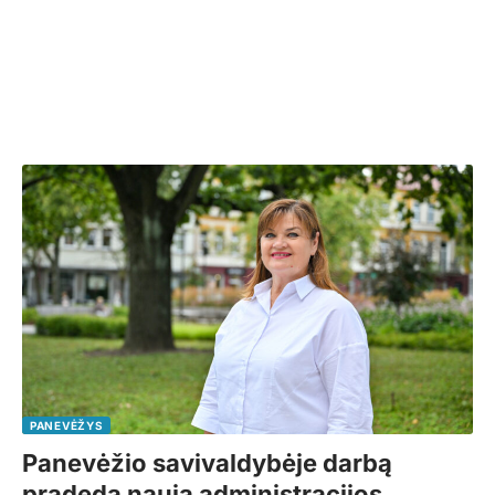
PANEVĖŽYS
Panevėžio savivaldybėje darbą
pradeda nauja administracijos