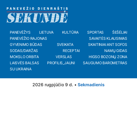
PANEVĖŽYS
LIETUVA
KULTŪRA
SPORTAS
ŠEŠĖLIAI
PANEVĖŽIO RAJONAS
SAVAITĖS KLAUSIMAS
GYVENIMO BŪDAS
SVEIKATA
SKAITINIAI ANT SOFOS
SODAS/DARŽAS
RECEPTAI
NAMŲ GIDAS
MOKSLO ORBITA
VERSLAS
HIGSO BOZONŲ ZONA
LAISVĖS BALSAS
PROFILIS_JAUNI
SAUGUMO BAROMETRAS
SU UKRAINA
2026 rugpjūčio 9 d. •
Sekmadienis