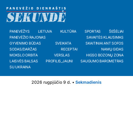
PANEVĖŽYS
LIETUVA
KULTŪRA
SPORTAS
ŠEŠĖLIAI
PANEVĖŽIO RAJONAS
SAVAITĖS KLAUSIMAS
GYVENIMO BŪDAS
SVEIKATA
SKAITINIAI ANT SOFOS
SODAS/DARŽAS
RECEPTAI
NAMŲ GIDAS
MOKSLO ORBITA
VERSLAS
HIGSO BOZONŲ ZONA
LAISVĖS BALSAS
PROFILIS_JAUNI
SAUGUMO BAROMETRAS
SU UKRAINA
2026 rugpjūčio 9 d. •
Sekmadienis