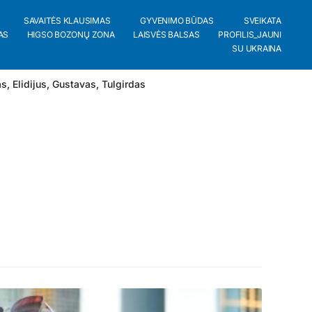
SAVAITĖS KLAUSIMAS
GYVENIMO BŪDAS
SVEIKATA
AS
HIGSO BOZONŲ ZONA
LAISVĖS BALSAS
PROFILIS_JAUNI
SU UKRAINA
as
,
Elidijus
,
Gustavas
,
Tulgirdas