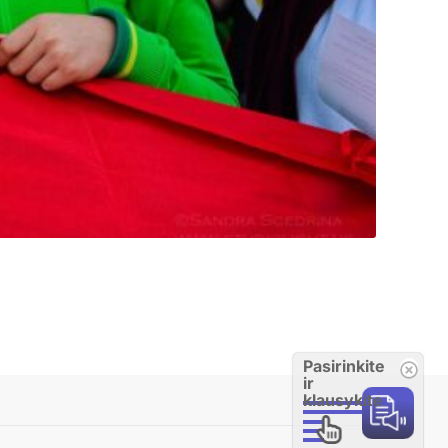
Pasirinkite
ir
klausykite