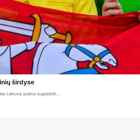
nių širdyse
visa Lietuva sustos sugiedoti…