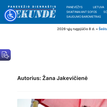
PANEVĖŽYS
LIETUVA
SKAITINIAI ANT SOFOS
S
SAUGUMO BAROMETRAS
2026-ųjų rugpjūčio 8 d. •
Šešt
Autorius: Žana Jakevičienė