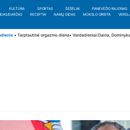
KULTŪRA
SPORTAS
ŠEŠĖLIAI
PANEVĖŽIO RAJONAS
ODAS/DARŽAS
RECEPTAI
NAMŲ GIDAS
MOKSLO ORBITA
VERSL
adienis
• Tarptautinė orgazmo diena
• Vardadieniai:
Daina
,
Dominyk