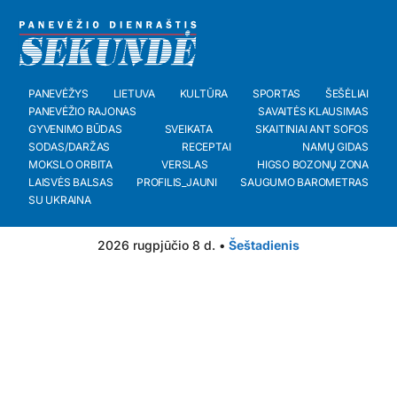
PANEVĖŽYS
LIETUVA
KULTŪRA
SPORTAS
ŠEŠĖLIAI
PANEVĖŽIO RAJONAS
SAVAITĖS KLAUSIMAS
GYVENIMO BŪDAS
SVEIKATA
SKAITINIAI ANT SOFOS
SODAS/DARŽAS
RECEPTAI
NAMŲ GIDAS
MOKSLO ORBITA
VERSLAS
HIGSO BOZONŲ ZONA
LAISVĖS BALSAS
PROFILIS_JAUNI
SAUGUMO BAROMETRAS
SU UKRAINA
2026 rugpjūčio 8 d. •
Šeštadienis