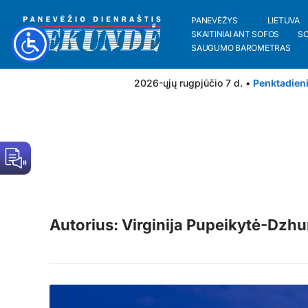
PANEVĖŽYS
LIETUVA
SKAITINIAI ANT SOFOS
S
SAUGUMO BAROMETRAS
2026-ųjų rugpjūčio 7 d. •
Penktadien
Autorius: Virginija Pupeikytė-Dzh