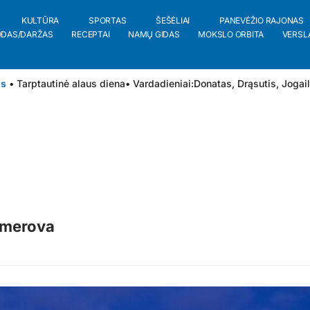
KULTŪRA
SPORTAS
ŠEŠĖLIAI
PANEVĖŽIO RAJONAS
ODAS/DARŽAS
RECEPTAI
NAMŲ GIDAS
MOKSLO ORBITA
VERSL
is
• Tarptautinė alaus diena
• Vardadieniai:
Donatas
,
Drąsutis
,
Jogai
umerova