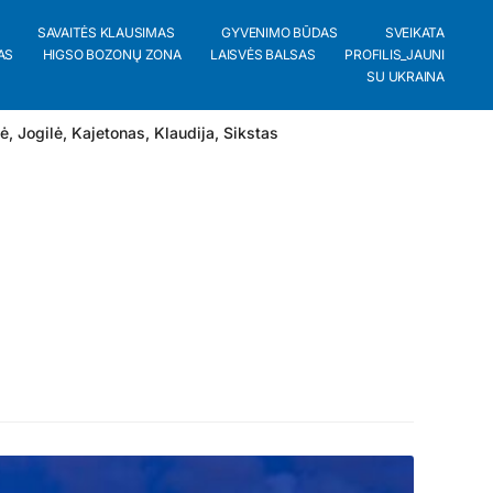
SAVAITĖS KLAUSIMAS
GYVENIMO BŪDAS
SVEIKATA
AS
HIGSO BOZONŲ ZONA
LAISVĖS BALSAS
PROFILIS_JAUNI
SU UKRAINA
lė
,
Jogilė
,
Kajetonas
,
Klaudija
,
Sikstas