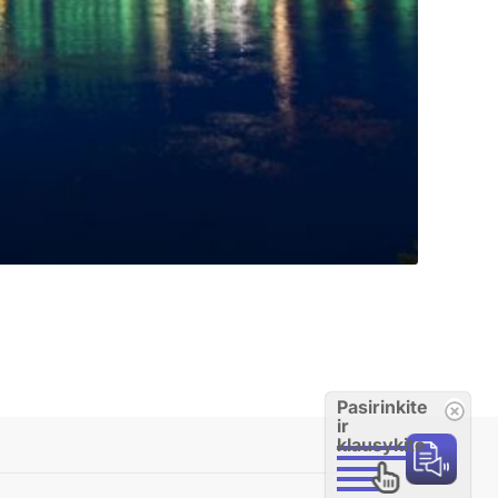
Pasirinkite
ir
klausykite