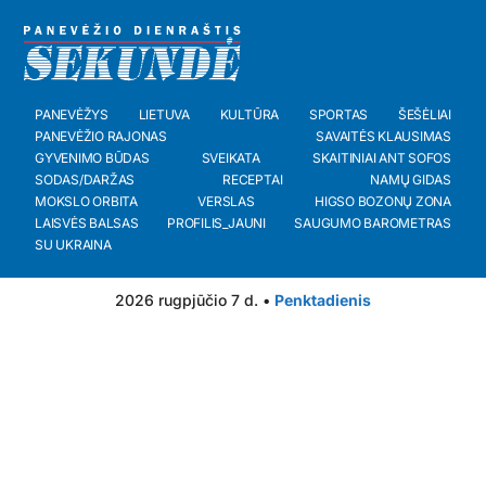
PANEVĖŽYS
LIETUVA
KULTŪRA
SPORTAS
ŠEŠĖLIAI
PANEVĖŽIO RAJONAS
SAVAITĖS KLAUSIMAS
GYVENIMO BŪDAS
SVEIKATA
SKAITINIAI ANT SOFOS
SODAS/DARŽAS
RECEPTAI
NAMŲ GIDAS
MOKSLO ORBITA
VERSLAS
HIGSO BOZONŲ ZONA
LAISVĖS BALSAS
PROFILIS_JAUNI
SAUGUMO BAROMETRAS
SU UKRAINA
2026 rugpjūčio 7 d. •
Penktadienis