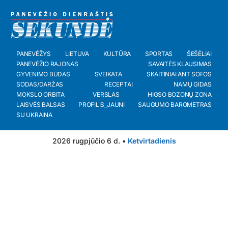
PANEVĖŽYS
LIETUVA
KULTŪRA
SPORTAS
ŠEŠĖLIAI
PANEVĖŽIO RAJONAS
SAVAITĖS KLAUSIMAS
GYVENIMO BŪDAS
SVEIKATA
SKAITINIAI ANT SOFOS
SODAS/DARŽAS
RECEPTAI
NAMŲ GIDAS
MOKSLO ORBITA
VERSLAS
HIGSO BOZONŲ ZONA
LAISVĖS BALSAS
PROFILIS_JAUNI
SAUGUMO BAROMETRAS
SU UKRAINA
2026 rugpjūčio 6 d. •
Ketvirtadienis