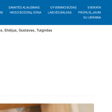
SAVAITĖS KLAUSIMAS
GYVENIMO BŪDAS
SVEIKATA
AS
HIGSO BOZONŲ ZONA
LAISVĖS BALSAS
PROFILIS_JAUNI
SU UKRAINA
as
,
Elidijus
,
Gustavas
,
Tulgirdas