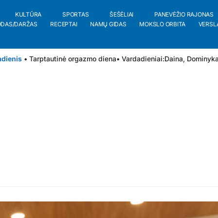
KULTŪRA
SPORTAS
ŠEŠĖLIAI
PANEVĖŽIO RAJONAS
ODAS/DARŽAS
RECEPTAI
NAMŲ GIDAS
MOKSLO ORBITA
VERSL
adienis
• Tarptautinė orgazmo diena
• Vardadieniai:
Daina
,
Dominyk