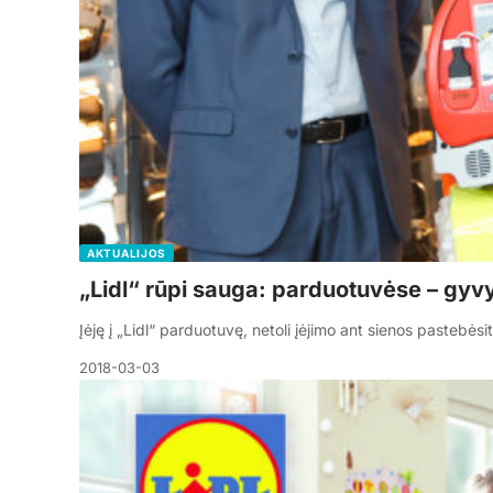
AKTUALIJOS
„Lidl“ rūpi sauga: parduotuvėse – gyvyb
Įėję į „Lidl“ parduotuvę, netoli įėjimo ant sienos pasteb
2018-03-03