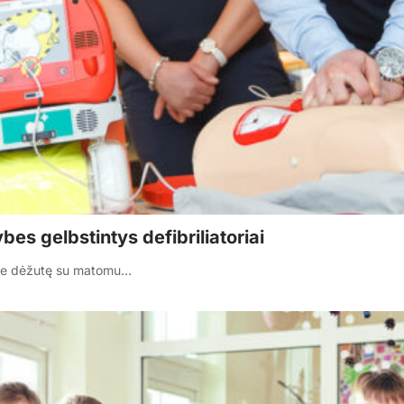
es gelbstintys defibriliatoriai
ėsite dėžutę su matomu…