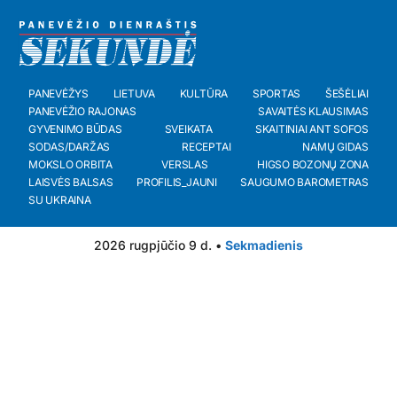
PANEVĖŽYS
LIETUVA
KULTŪRA
SPORTAS
ŠEŠĖLIAI
PANEVĖŽIO RAJONAS
SAVAITĖS KLAUSIMAS
GYVENIMO BŪDAS
SVEIKATA
SKAITINIAI ANT SOFOS
SODAS/DARŽAS
RECEPTAI
NAMŲ GIDAS
MOKSLO ORBITA
VERSLAS
HIGSO BOZONŲ ZONA
LAISVĖS BALSAS
PROFILIS_JAUNI
SAUGUMO BAROMETRAS
SU UKRAINA
2026 rugpjūčio 9 d. •
Sekmadienis