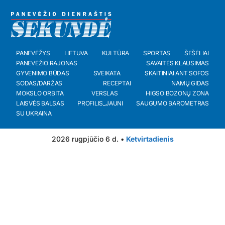
PANEVĖŽYS
LIETUVA
KULTŪRA
SPORTAS
ŠEŠĖLIAI
PANEVĖŽIO RAJONAS
SAVAITĖS KLAUSIMAS
GYVENIMO BŪDAS
SVEIKATA
SKAITINIAI ANT SOFOS
SODAS/DARŽAS
RECEPTAI
NAMŲ GIDAS
MOKSLO ORBITA
VERSLAS
HIGSO BOZONŲ ZONA
LAISVĖS BALSAS
PROFILIS_JAUNI
SAUGUMO BAROMETRAS
SU UKRAINA
2026 rugpjūčio 6 d. •
Ketvirtadienis