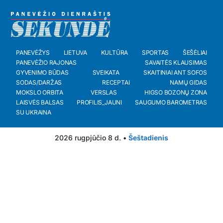
PANEVĖŽYS
LIETUVA
KULTŪRA
SPORTAS
ŠEŠĖLIAI
PANEVĖŽIO RAJONAS
SAVAITĖS KLAUSIMAS
GYVENIMO BŪDAS
SVEIKATA
SKAITINIAI ANT SOFOS
SODAS/DARŽAS
RECEPTAI
NAMŲ GIDAS
MOKSLO ORBITA
VERSLAS
HIGSO BOZONŲ ZONA
LAISVĖS BALSAS
PROFILIS_JAUNI
SAUGUMO BAROMETRAS
SU UKRAINA
2026 rugpjūčio 8 d. •
Šeštadienis