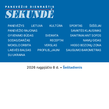
PANEVĖŽYS
LIETUVA
KULTŪRA
SPORTAS
ŠEŠĖLIAI
PANEVĖŽIO RAJONAS
SAVAITĖS KLAUSIMAS
GYVENIMO BŪDAS
SVEIKATA
SKAITINIAI ANT SOFOS
SODAS/DARŽAS
RECEPTAI
NAMŲ GIDAS
MOKSLO ORBITA
VERSLAS
HIGSO BOZONŲ ZONA
LAISVĖS BALSAS
PROFILIS_JAUNI
SAUGUMO BAROMETRAS
SU UKRAINA
2026 rugpjūčio 8 d. •
Šeštadienis