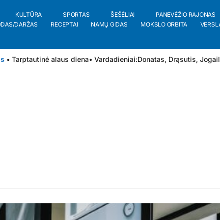
KULTŪRA
SPORTAS
ŠEŠĖLIAI
PANEVĖŽIO RAJONAS
ODAS/DARŽAS
RECEPTAI
NAMŲ GIDAS
MOKSLO ORBITA
VERSL
is
• Tarptautinė alaus diena
• Vardadieniai:
Donatas
,
Drąsutis
,
Jogai