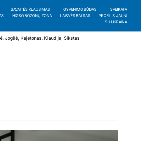
SAVAITĖS KLAUSIMAS
GYVENIMO BŪDAS
SVEIKATA
AS
HIGSO BOZONŲ ZONA
LAISVĖS BALSAS
PROFILIS_JAUNI
SU UKRAINA
lė
,
Jogilė
,
Kajetonas
,
Klaudija
,
Sikstas