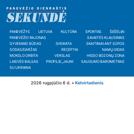
PANEVĖŽYS
LIETUVA
KULTŪRA
SPORTAS
ŠEŠĖLIAI
PANEVĖŽIO RAJONAS
SAVAITĖS KLAUSIMAS
GYVENIMO BŪDAS
SVEIKATA
SKAITINIAI ANT SOFOS
SODAS/DARŽAS
RECEPTAI
NAMŲ GIDAS
MOKSLO ORBITA
VERSLAS
HIGSO BOZONŲ ZONA
LAISVĖS BALSAS
PROFILIS_JAUNI
SAUGUMO BAROMETRAS
SU UKRAINA
2026 rugpjūčio 6 d. •
Ketvirtadienis