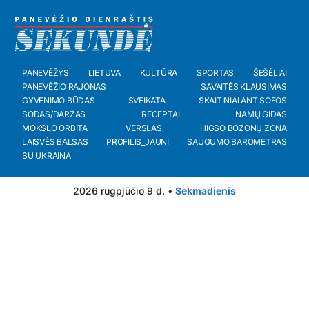
PANEVĖŽYS
LIETUVA
KULTŪRA
SPORTAS
ŠEŠĖLIAI
PANEVĖŽIO RAJONAS
SAVAITĖS KLAUSIMAS
GYVENIMO BŪDAS
SVEIKATA
SKAITINIAI ANT SOFOS
SODAS/DARŽAS
RECEPTAI
NAMŲ GIDAS
MOKSLO ORBITA
VERSLAS
HIGSO BOZONŲ ZONA
LAISVĖS BALSAS
PROFILIS_JAUNI
SAUGUMO BAROMETRAS
SU UKRAINA
2026 rugpjūčio 9 d. •
Sekmadienis