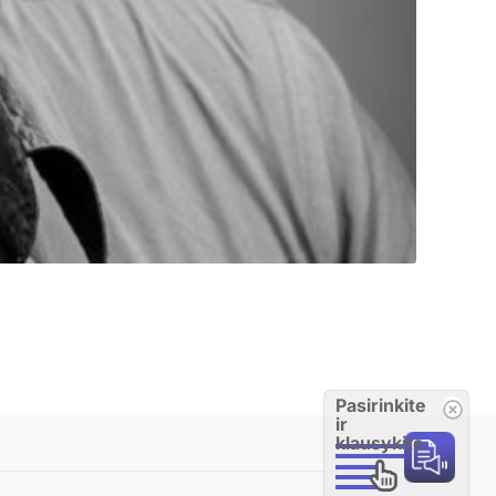
Pasirinkite
ir
klausykite