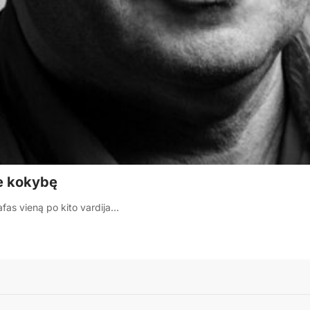
ie kokybę
afas vieną po kito vardija…