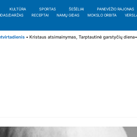
KULTŪRA
SPORTAS
ŠEŠĖLIAI
PANEVĖŽIO RAJONAS
ODAS/DARŽAS
RECEPTAI
NAMŲ GIDAS
MOKSLO ORBITA
VERSL
tvirtadienis
• Kristaus atsimainymas, Tarptautinė garstyčių diena
•