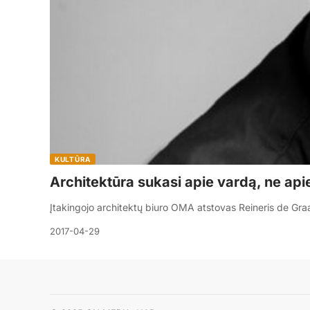
KULTŪRA
Architektūra sukasi apie vardą, ne ap
Įtakingojo architektų biuro OMA atstovas Reineris de Gra
2017-04-29