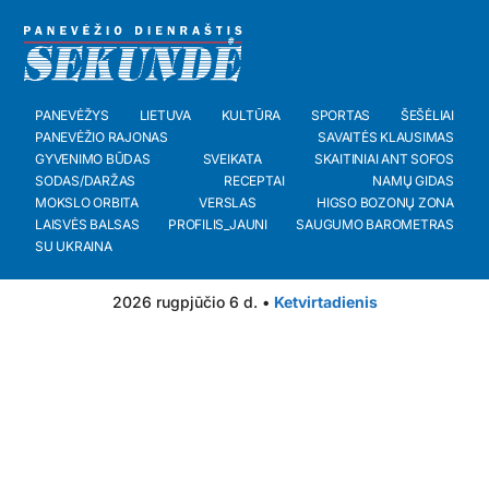
PANEVĖŽYS
LIETUVA
KULTŪRA
SPORTAS
ŠEŠĖLIAI
PANEVĖŽIO RAJONAS
SAVAITĖS KLAUSIMAS
GYVENIMO BŪDAS
SVEIKATA
SKAITINIAI ANT SOFOS
SODAS/DARŽAS
RECEPTAI
NAMŲ GIDAS
MOKSLO ORBITA
VERSLAS
HIGSO BOZONŲ ZONA
LAISVĖS BALSAS
PROFILIS_JAUNI
SAUGUMO BAROMETRAS
SU UKRAINA
2026 rugpjūčio 6 d. •
Ketvirtadienis