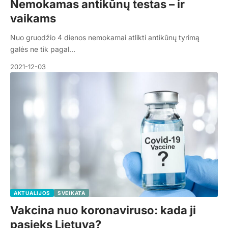
Nemokamas antikūnų testas – ir
vaikams
Nuo gruodžio 4 dienos nemokamai atlikti antikūnų tyrimą
galės ne tik pagal…
2021-12-03
AKTUALIJOS
SVEIKATA
Vakcina nuo koronaviruso: kada ji
pasieks Lietuvą?