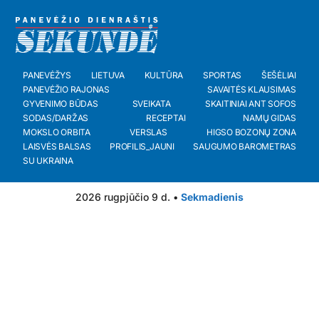
PANEVĖŽYS
LIETUVA
KULTŪRA
SPORTAS
ŠEŠĖLIAI
PANEVĖŽIO RAJONAS
SAVAITĖS KLAUSIMAS
GYVENIMO BŪDAS
SVEIKATA
SKAITINIAI ANT SOFOS
SODAS/DARŽAS
RECEPTAI
NAMŲ GIDAS
MOKSLO ORBITA
VERSLAS
HIGSO BOZONŲ ZONA
LAISVĖS BALSAS
PROFILIS_JAUNI
SAUGUMO BAROMETRAS
SU UKRAINA
2026 rugpjūčio 9 d. •
Sekmadienis