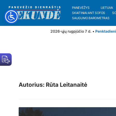
PANEVĖŽYS
LIETUVA
SKAITINIAI ANT SOFOS
S
SAUGUMO BAROMETRAS
2026-ųjų rugpjūčio 7 d. •
Penktadien
Autorius: Rūta Leitanaitė