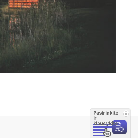
Pasirinkite
ir
klausykite