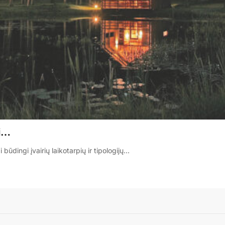
ki…
ūdingi įvairių laikotarpių ir tipologijų…