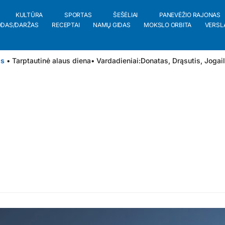
KULTŪRA
SPORTAS
ŠEŠĖLIAI
PANEVĖŽIO RAJONAS
ODAS/DARŽAS
RECEPTAI
NAMŲ GIDAS
MOKSLO ORBITA
VERSL
is
• Tarptautinė alaus diena
• Vardadieniai:
Donatas
,
Drąsutis
,
Jogai