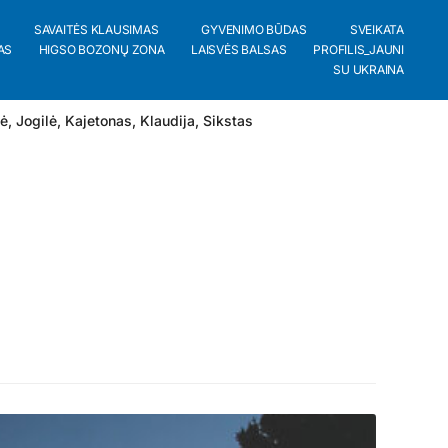
SAVAITĖS KLAUSIMAS
GYVENIMO BŪDAS
SVEIKATA
AS
HIGSO BOZONŲ ZONA
LAISVĖS BALSAS
PROFILIS_JAUNI
SU UKRAINA
lė
,
Jogilė
,
Kajetonas
,
Klaudija
,
Sikstas