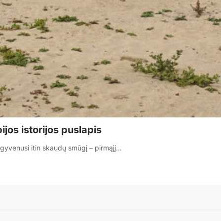
jos istorijos puslapis
šgyvenusi itin skaudų smūgį – pirmąjį…