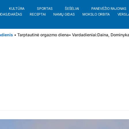
KULTŪRA
SPORTAS
ŠEŠĖLIAI
PANEVĖŽIO RAJONAS
ODAS/DARŽAS
RECEPTAI
NAMŲ GIDAS
MOKSLO ORBITA
VERSL
adienis
• Tarptautinė orgazmo diena
• Vardadieniai:
Daina
,
Dominyk