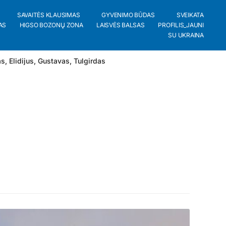
SAVAITĖS KLAUSIMAS
GYVENIMO BŪDAS
SVEIKATA
AS
HIGSO BOZONŲ ZONA
LAISVĖS BALSAS
PROFILIS_JAUNI
SU UKRAINA
as
,
Elidijus
,
Gustavas
,
Tulgirdas