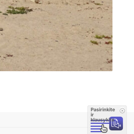
Pasirinkite
ir
klausykite