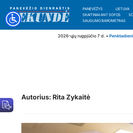
PANEVĖŽYS
LIETUVA
SKAITINIAI ANT SOFOS
S
SAUGUMO BAROMETRAS
2026-ųjų rugpjūčio 7 d. •
Penktadien
Autorius: Rita Zykaitė