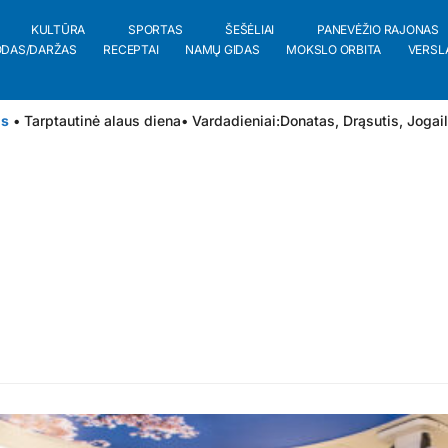
KULTŪRA
SPORTAS
ŠEŠĖLIAI
PANEVĖŽIO RAJONAS
ODAS/DARŽAS
RECEPTAI
NAMŲ GIDAS
MOKSLO ORBITA
VERSL
is
• Tarptautinė alaus diena
• Vardadieniai:
Donatas
,
Drąsutis
,
Jogai