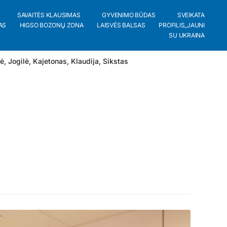
SAVAITĖS KLAUSIMAS
GYVENIMO BŪDAS
SVEIKATA
AS
HIGSO BOZONŲ ZONA
LAISVĖS BALSAS
PROFILIS_JAUNI
SU UKRAINA
lė
,
Jogilė
,
Kajetonas
,
Klaudija
,
Sikstas