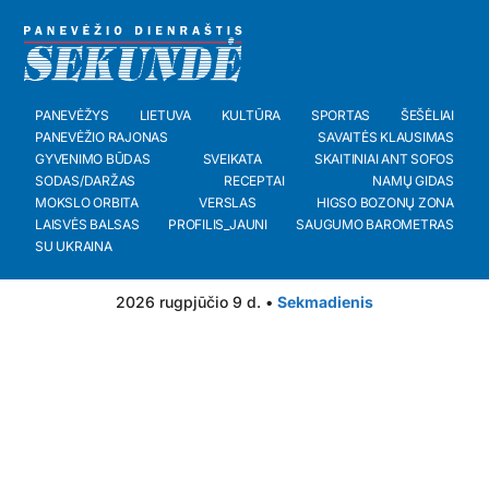
PANEVĖŽYS
LIETUVA
KULTŪRA
SPORTAS
ŠEŠĖLIAI
PANEVĖŽIO RAJONAS
SAVAITĖS KLAUSIMAS
GYVENIMO BŪDAS
SVEIKATA
SKAITINIAI ANT SOFOS
SODAS/DARŽAS
RECEPTAI
NAMŲ GIDAS
MOKSLO ORBITA
VERSLAS
HIGSO BOZONŲ ZONA
LAISVĖS BALSAS
PROFILIS_JAUNI
SAUGUMO BAROMETRAS
SU UKRAINA
2026 rugpjūčio 9 d. •
Sekmadienis