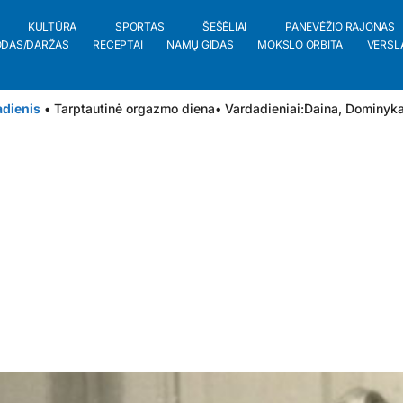
KULTŪRA
SPORTAS
ŠEŠĖLIAI
PANEVĖŽIO RAJONAS
ODAS/DARŽAS
RECEPTAI
NAMŲ GIDAS
MOKSLO ORBITA
VERSL
adienis
• Tarptautinė orgazmo diena
• Vardadieniai:
Daina
,
Dominyk