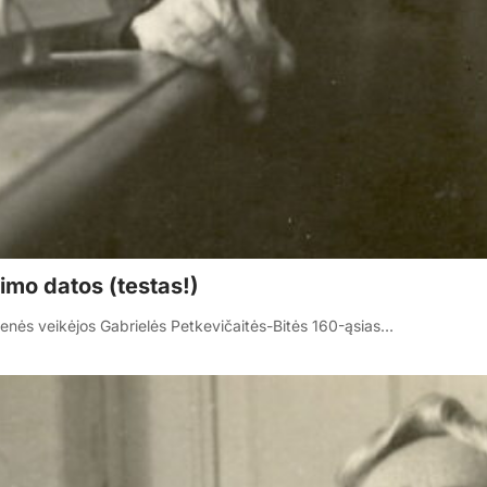
imo datos (testas!)
menės veikėjos Gabrielės Petkevičaitės-Bitės 160-ąsias…