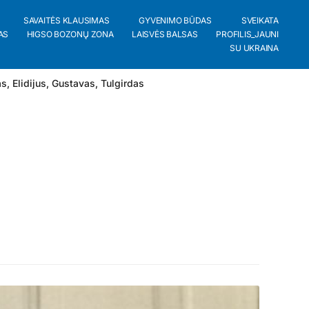
SAVAITĖS KLAUSIMAS
GYVENIMO BŪDAS
SVEIKATA
AS
HIGSO BOZONŲ ZONA
LAISVĖS BALSAS
PROFILIS_JAUNI
SU UKRAINA
as
,
Elidijus
,
Gustavas
,
Tulgirdas