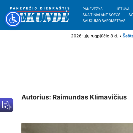
PANEVĖŽYS
LIETUVA
SKAITINIAI ANT SOFOS
S
SAUGUMO BAROMETRAS
2026-ųjų rugpjūčio 8 d. •
Šešt
Autorius: Raimundas Klimavičius