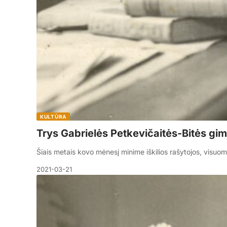
KULTŪRA
Trys Gabrielės Petkevičaitės-Bitės gim
Šiais metais kovo mėnesį minime iškilios rašytojos, visuo
2021-03-21