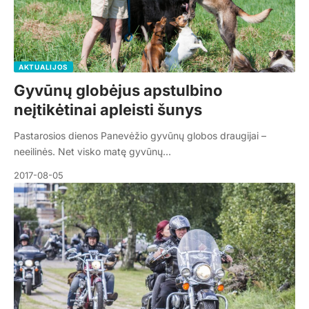
AKTUALIJOS
Gyvūnų globėjus apstulbino
neįtikėtinai apleisti šunys
Pastarosios dienos Panevėžio gyvūnų globos draugijai –
neeilinės. Net visko matę gyvūnų…
2017-08-05