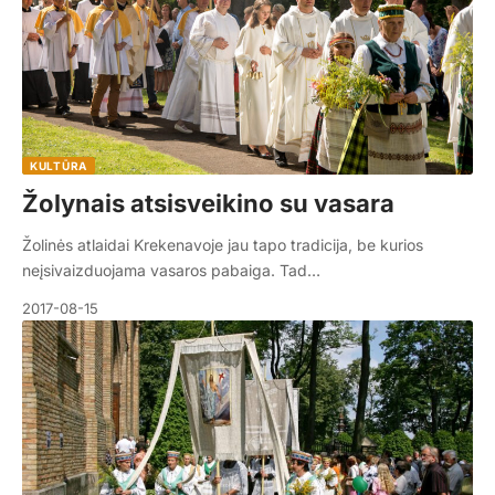
KULTŪRA
Žolynais atsisveikino su vasara
Žolinės atlaidai Krekenavoje jau tapo tradicija, be kurios
neįsivaizduojama vasaros pabaiga. Tad…
2017-08-15