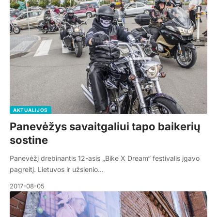
AKTUALIJOS
Panevėžys savaitgaliui tapo baikerių
sostine
Panevėžį drebinantis 12-asis „Bike X Dream“ festivalis įgavo
pagreitį. Lietuvos ir užsienio…
2017-08-05