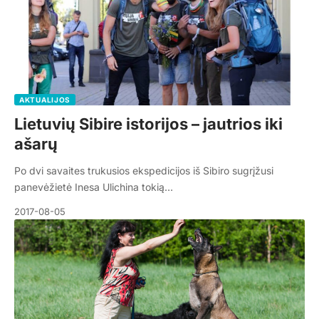
AKTUALIJOS
Lietuvių Sibire istorijos – jautrios iki
ašarų
Po dvi savaites trukusios ekspedicijos iš Sibiro sugrįžusi
panevėžietė Inesa Ulichina tokią…
2017-08-05