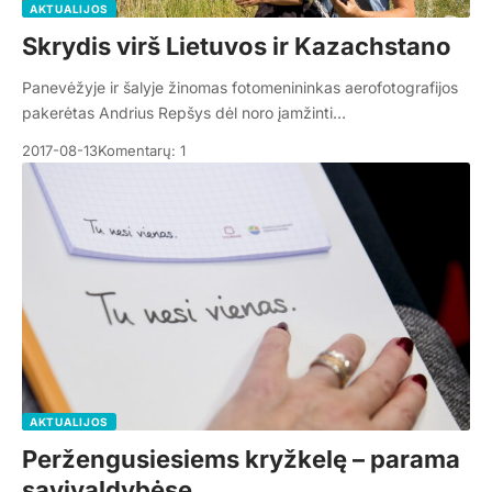
AKTUALIJOS
Skrydis virš Lietuvos ir Kazachstano
Panevėžyje ir šalyje žinomas fotomenininkas aerofotografijos
pakerėtas Andrius Repšys dėl noro įamžinti…
2017-08-13
Komentarų: 1
AKTUALIJOS
Peržengusiesiems kryžkelę – parama
savivaldybėse