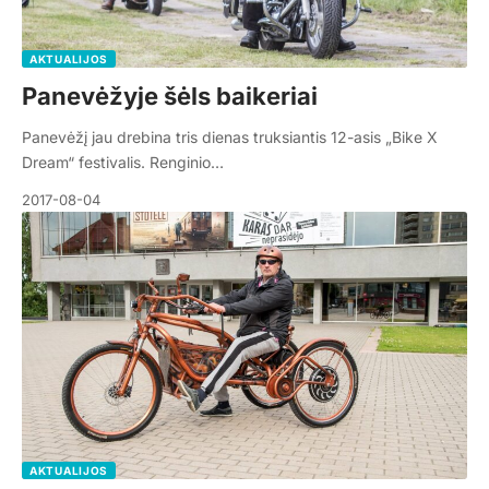
AKTUALIJOS
Panevėžyje šėls baikeriai
Panevėžį jau drebina tris dienas truksiantis 12-asis „Bike X
Dream“ festivalis. Renginio…
2017-08-04
AKTUALIJOS