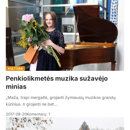
KULTŪRA
Penkiolikmetės muzika sužavėjo
minias
„Maža, trapi mergaitė, grojanti žymiausių muzikos grandų
kūrinius. Ir grojanti ne bet…
2017-08-20
Komentarų: 1