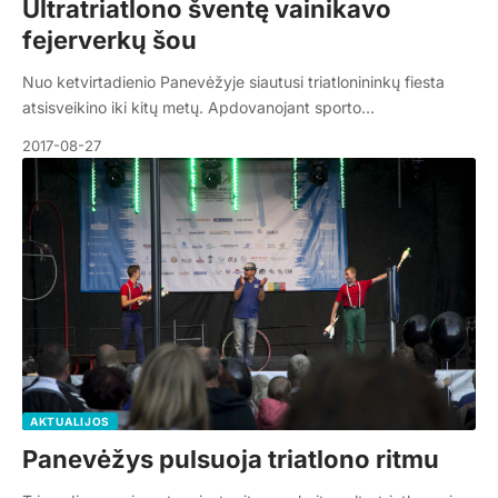
Ultratriatlono šventę vainikavo
fejerverkų šou
Nuo ketvirtadienio Panevėžyje siautusi triatlonininkų fiesta
atsisveikino iki kitų metų. Apdovanojant sporto…
2017-08-27
AKTUALIJOS
Panevėžys pulsuoja triatlono ritmu