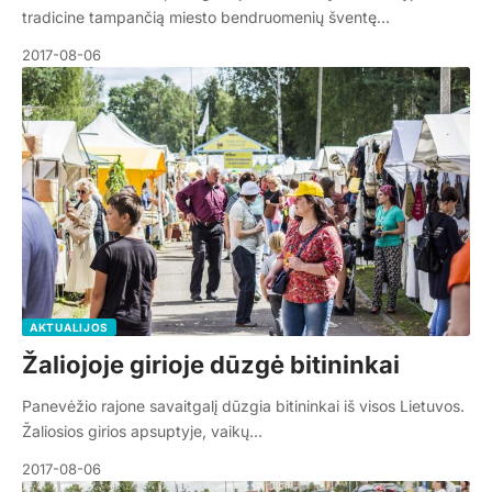
tradicine tampančią miesto bendruomenių šventę…
2017-08-06
AKTUALIJOS
Žaliojoje girioje dūzgė bitininkai
Panevėžio rajone savaitgalį dūzgia bitininkai iš visos Lietuvos.
Žaliosios girios apsuptyje, vaikų…
2017-08-06