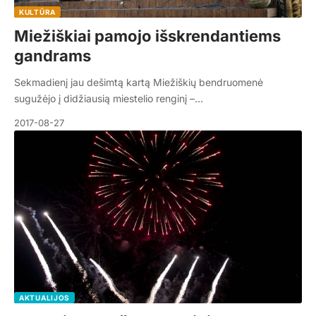
KULTŪRA
Miežiškiai pamojo išskrendantiems
gandrams
Sekmadienį jau dešimtą kartą Miežiškių bendruomenė
sugužėjo į didžiausią miestelio renginį –…
2017-08-27
AKTUALIJOS