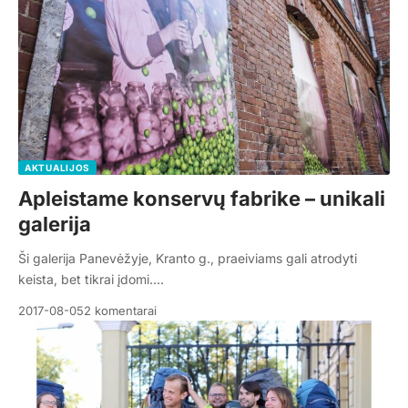
AKTUALIJOS
Apleistame konservų fabrike – unikali
galerija
Ši galerija Panevėžyje, Kranto g., praeiviams gali atrodyti
keista, bet tikrai įdomi.…
2017-08-05
2 komentarai