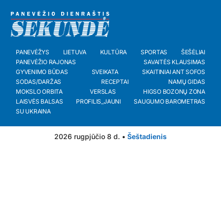
PANEVĖŽYS
LIETUVA
KULTŪRA
SPORTAS
ŠEŠĖLIAI
PANEVĖŽIO RAJONAS
SAVAITĖS KLAUSIMAS
GYVENIMO BŪDAS
SVEIKATA
SKAITINIAI ANT SOFOS
SODAS/DARŽAS
RECEPTAI
NAMŲ GIDAS
MOKSLO ORBITA
VERSLAS
HIGSO BOZONŲ ZONA
LAISVĖS BALSAS
PROFILIS_JAUNI
SAUGUMO BAROMETRAS
SU UKRAINA
2026 rugpjūčio 8 d. •
Šeštadienis