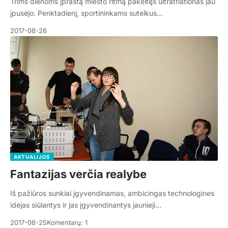
Trims dienoms įprastą miesto ritmą pakeitęs ultratriatlonas jau
įpusėjo. Penktadienį, sportininkams sutelkus…
2017-08-26
AKTUALIJOS
Fantazijas verčia realybe
Iš pažiūros sunkiai įgyvendinamas, ambicingas technologines
idėjas siūlantys ir jas įgyvendinantys jaunieji…
2017-08-25
Komentarų: 1