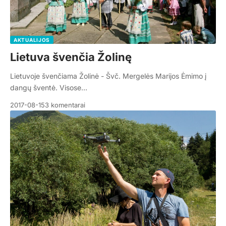
AKTUALIJOS
Lietuva švenčia Žolinę
Lietuvoje švenčiama Žolinė - Švč. Mergelės Marijos Ėmimo į
dangų šventė. Visose…
2017-08-15
3 komentarai