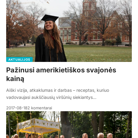
AKTUALIJOS
Pažinusi amerikietiškos svajonės
kainą
Aiški vizija, atkaklumas ir darbas – receptas, kuriuo
vadovaujasi aukščiausių viršūnių siekiantys…
2017-08-18
2 komentarai