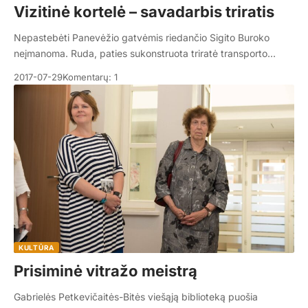
Vizitinė kortelė – savadarbis triratis
Nepastebėti Panevėžio gatvėmis riedančio Sigito Buroko
neįmanoma. Ruda, paties sukonstruota triratė transporto…
2017-07-29
Komentarų: 1
KULTŪRA
Prisiminė vitražo meistrą
Gabrielės Petkevičaitės-Bitės viešąją biblioteką puošia