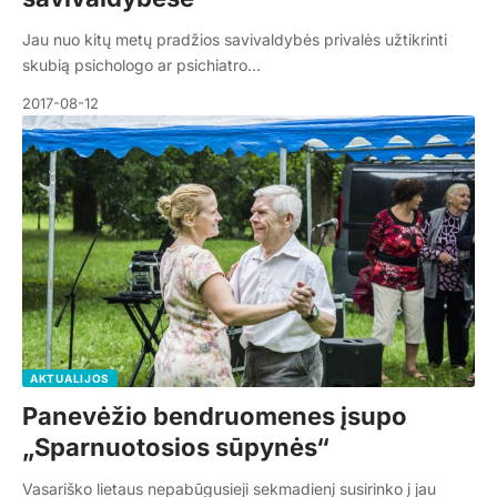
Jau nuo kitų metų pradžios savivaldybės privalės užtikrinti
skubią psichologo ar psichiatro…
2017-08-12
AKTUALIJOS
Panevėžio bendruomenes įsupo
„Sparnuotosios sūpynės“
Vasariško lietaus nepabūgusieji sekmadienį susirinko į jau