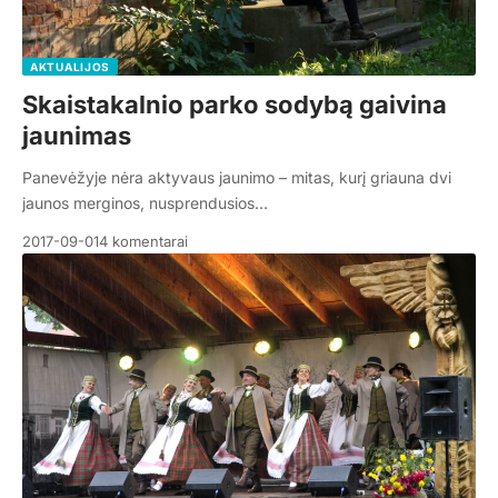
AKTUALIJOS
Skaistakalnio parko sodybą gaivina
jaunimas
Panevėžyje nėra aktyvaus jaunimo – mitas, kurį griauna dvi
jaunos merginos, nusprendusios…
2017-09-01
4 komentarai