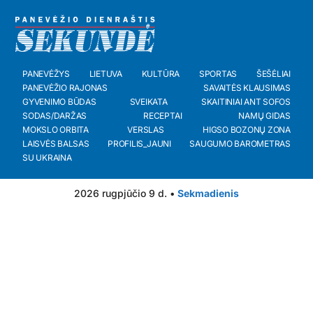
PANEVĖŽYS
LIETUVA
KULTŪRA
SPORTAS
ŠEŠĖLIAI
PANEVĖŽIO RAJONAS
SAVAITĖS KLAUSIMAS
GYVENIMO BŪDAS
SVEIKATA
SKAITINIAI ANT SOFOS
SODAS/DARŽAS
RECEPTAI
NAMŲ GIDAS
MOKSLO ORBITA
VERSLAS
HIGSO BOZONŲ ZONA
LAISVĖS BALSAS
PROFILIS_JAUNI
SAUGUMO BAROMETRAS
SU UKRAINA
2026 rugpjūčio 9 d. •
Sekmadienis