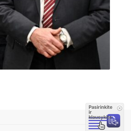
Pasirinkite
ir
klausykite