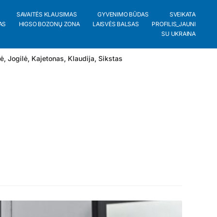
SAVAITĖS KLAUSIMAS
GYVENIMO BŪDAS
SVEIKATA
AS
HIGSO BOZONŲ ZONA
LAISVĖS BALSAS
PROFILIS_JAUNI
SU UKRAINA
lė
,
Jogilė
,
Kajetonas
,
Klaudija
,
Sikstas