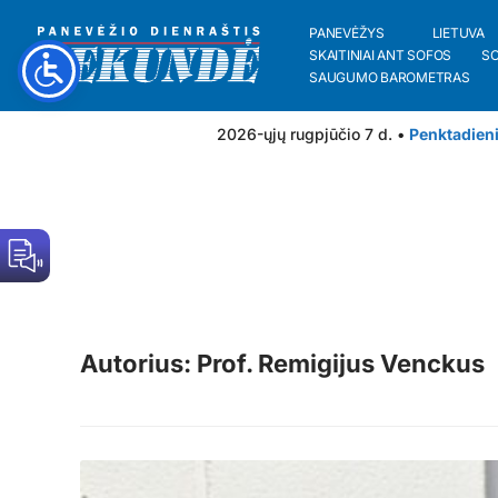
PANEVĖŽYS
LIETUVA
SKAITINIAI ANT SOFOS
S
SAUGUMO BAROMETRAS
2026-ųjų rugpjūčio 7 d. •
Penktadien
Autorius: Prof. Remigijus Venckus