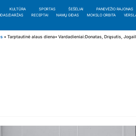
KULTŪRA
SPORTAS
ŠEŠĖLIAI
PANEVĖŽIO RAJONAS
ODAS/DARŽAS
RECEPTAI
NAMŲ GIDAS
MOKSLO ORBITA
VERSL
is
• Tarptautinė alaus diena
• Vardadieniai:
Donatas
,
Drąsutis
,
Jogai