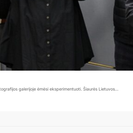
tografijos galerijoje ėmėsi eksperimentuoti. Šiaurės Lietuvos…